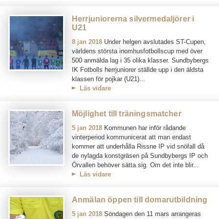
Herrjuniorerna silvermedaljörer i
U21
8 jan 2018
Under helgen avslutades ST-Cupen,
världens största inomhusfotbollscup med över
500 anmälda lag i 35 olika klasser. Sundbybergs
IK Fotbolls herrjuniorer ställde upp i den äldsta
klassen för pojkar (U21)...
Läs vidare
Möjlighet till träningsmatcher
5 jan 2018
Kommunen har inför rådande
vinterperiod kommunicerat att man endast
kommer att underhålla Rissne IP vid snöfall då
de nylagda konstgräsen på Sundbybergs IP och
Örvallen behöver sätta sig. Om det inte blir...
Läs vidare
Anmälan öppen till domarutbildning
5 jan 2018
Söndagen den 11 mars arrangeras