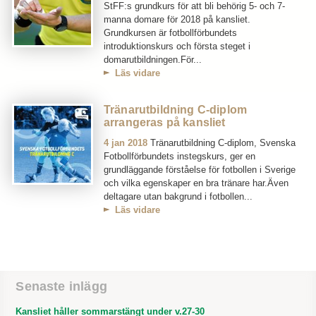
StFF:s grundkurs för att bli behörig 5- och 7-
manna domare för 2018 på kansliet.
Grundkursen är fotbollförbundets
introduktionskurs och första steget i
domarutbildningen.För...
Läs vidare
Tränarutbildning C-diplom
arrangeras på kansliet
4 jan 2018
Tränarutbildning C-diplom, Svenska
Fotbollförbundets instegskurs, ger en
grundläggande förståelse för fotbollen i Sverige
och vilka egenskaper en bra tränare har.Även
deltagare utan bakgrund i fotbollen...
Läs vidare
Senaste inlägg
Kansliet håller sommarstängt under v.27-30