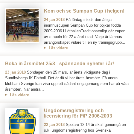
Kom och se Sumpan Cup i helgen!
24 jan 2018
På lördag inleds den årliga
inomhuscupen Sumpan Cup för pojkar födda
2009-2006 i LöthallenTraditionsenligt går cupen
av stapeln för 22:a året i rad. Varje år lämnas
arrangörskapet vidare till en ny träningsgrupp...
Läs vidare
Boka in årsmötet 25/3 - spännande nyheter i år!
23 jan 2018
Söndagen den 25 mars, är årets viktigaste dag i
Sundbybergs IK Fotboll. Det är då vi har årets årsmöte. Få andra
klubbar i Sverige kan visa upp ett sådant engagemang som har på våra
årsmöten. När andra...
Läs vidare
Ungdomsregistrering och
licensiering för F/P 2006-2003
22 jan 2018
Spelare 12-14 år skall genomgå en
s.k. ungdomsregistrering hos Svenska