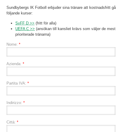
Sundbybergs IK Fotboll erbjuder sina tränare att kostnadsfritt gå
följande kurser:
SvFF D >>
(fritt för alla)
UEFA C >>
(ansökan till kansliet krävs som väljer de mest
prioriterade tränarna)
Nome:
*
Azienda:
*
Partita IVA:
*
Indirizzo:
*
Città:
*