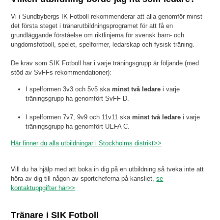
Vi i Sundbybergs IK Fotboll rekommenderar att alla genomför minst
det första steget i tränarutbildningsprogramet för att få en
grundläggande förståelse om riktlinjerna för svensk barn- och
ungdomsfotboll, spelet, spelformer, ledarskap och fysisk träning.
De krav som SIK Fotboll har i varje träningsgrupp är följande (med
stöd av SvFFs rekommendationer):
I spelformen 3v3 och 5v5 ska
minst två ledare
i varje
träningsgrupp ha genomfört SvFF D.
I spelformen 7v7, 9v9 och 11v11 ska
minst två ledare
i varje
träningsgrupp ha genomfört UEFA C.
Här finner du alla utbildningar i Stockholms distrikt>>
Vill du ha hjälp med att boka in dig på en utbildning så tveka inte att
höra av dig till någon av sportcheferna på kansliet,
se
kontaktuppgifter här>>
Tränare i SIK Fotboll