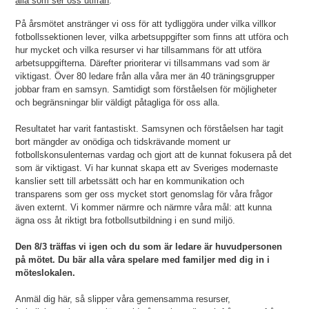
alla som ser oss utifrån
.
På årsmötet anstränger vi oss för att tydliggöra under vilka villkor
fotbollssektionen lever, vilka arbetsuppgifter som finns att utföra och
hur mycket och vilka resurser vi har tillsammans för att utföra
arbetsuppgifterna. Därefter prioriterar vi tillsammans vad som är
viktigast. Över 80 ledare från alla våra mer än 40 träningsgrupper
jobbar fram en samsyn. Samtidigt som förståelsen för möjligheter
och begränsningar blir väldigt påtagliga för oss alla.
Resultatet har varit fantastiskt. Samsynen och förståelsen har tagit
bort mängder av onödiga och tidskrävande moment ur
fotbollskonsulenternas vardag och gjort att de kunnat fokusera på det
som är viktigast. Vi har kunnat skapa ett av Sveriges modernaste
kanslier sett till arbetssätt och har en kommunikation och
transparens som ger oss mycket stort genomslag för våra frågor
även externt. Vi kommer närmre och närmre våra mål: att kunna
ägna oss åt riktigt bra fotbollsutbildning i en sund miljö.
Den 8/3 träffas vi igen och du som är ledare är huvudpersonen
på mötet. Du bär alla våra spelare med familjer med dig in i
möteslokalen.
Anmäl dig här, så slipper våra gemensamma resurser,