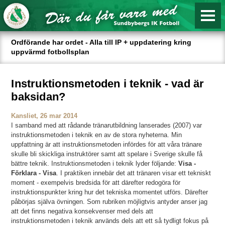
Ordförande har ordet - Alla till IP + uppdatering kring
uppvärmd fotbollsplan
Instruktionsmetoden i teknik - vad är
baksidan?
Kansliet, 26 mar 2014
I samband med att rådande tränarutbildning lanserades (2007) var
instruktionsmetoden i teknik en av de stora nyheterna. Min
uppfattning är att instruktionsmetoden infördes för att våra tränare
skulle bli skickliga instruktörer samt att spelare i Sverige skulle få
bättre teknik. Instruktionsmetoden i teknik lyder följande:
Visa -
Förklara - Visa
. I praktiken innebär det att tränaren visar ett tekniskt
moment - exempelvis bredsida för att därefter redogöra för
instruktionspunkter kring hur det tekniska momentet utförs. Därefter
påbörjas själva övningen. Som rubriken möjligtvis antyder anser jag
att det finns negativa konsekvenser med dels att
instruktionsmetoden i teknik används dels att ett så tydligt fokus på