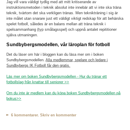
Jag vill vara väldigt tydlig med att mitt kritiserande av
instruktionsmetoden i teknik absolut inte innebär att vi inte ska träna
teknik, tvärtom det ska verkligen tränas. Men teknikträning i sig är
inte målet utan snarare just ett väldigt viktigt redskap för att behärska
spelet fotboll, således är en balans mellan att träna teknik i
spelsammanhang (typ smålagsspel) och uppnå antalet repititioner
själva utmaningen.
Sundbybergsmodellen, vår läroplan för fotboll
Det du läser om här i bloggen kan du läsa mer om i boken
Sundbybergsmodellen.
Alla medlemmar, spelare och ledare i
Sundbybergs IK Fotboll får den gratis.
Läs mer om boken Sundbybergsmodellen - Hur du tränar ett
fotbollslag från knattar till seniorer >>
Om du inte är medlem kan du köpa boken Sundbybergsmodellen på
bokus>>
6 kommentarer. Skriv en kommenter