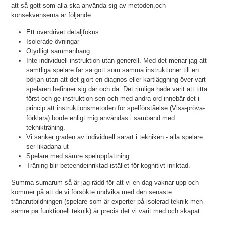
att så gott som alla ska använda sig av metoden,och
konsekvenserna är följande:
Ett överdrivet detaljfokus
Isolerade övningar
Otydligt sammanhang
Inte individuell instruktion utan generell. Med det menar jag att
samtliga spelare får så gott som samma instruktioner till en
början utan att det gjort en diagnos eller kartläggning över vart
spelaren befinner sig där och då. Det rimliga hade varit att titta
först och ge instruktion sen och med andra ord innebär det i
princip att instruktionsmetoden för spelförståelse (Visa-pröva-
förklara) borde enligt mig användas i samband med
teknikträning.
Vi sänker graden av individuell särart i tekniken - alla spelare
ser likadana ut
Spelare med sämre speluppfattning
Träning blir beteendeinriktad istället för kognitivt inriktad.
Summa sumarum så är jag rädd för att vi en dag vaknar upp och
kommer på att de vi försökte undvika med den senaste
tränarutbildningen (spelare som är experter på isolerad teknik men
sämre på funktionell teknik) är precis det vi varit med och skapat.