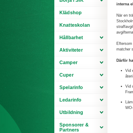
Börja i SIK
interna 
Klädshop
När en tr
Stockholm
Knatteskolan
straffavg
avgiftern
Hållbarhet
Eftersom 
matcher s
Aktiviteter
Därför ha
Camper
Vid 
Cuper
åter
Vid 
Spelarinfo
Fram
Ledarinfo
Lämn
WO-a
Utbildning
Sponsorer &
Partners