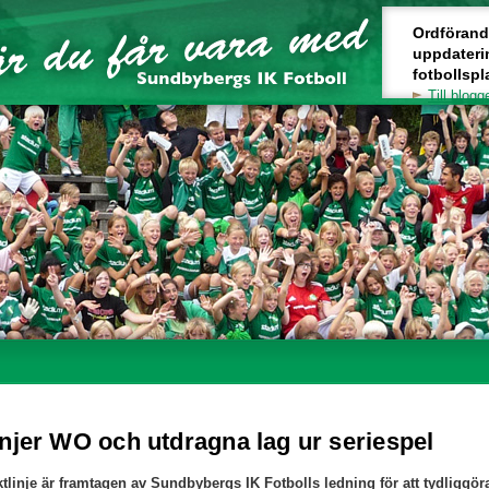
Ordförande 
uppdateri
fotbollspl
Till blogg
injer WO och utdragna lag ur seriespel
tlinje är framtagen av Sundbybergs IK Fotbolls ledning för att tydliggör