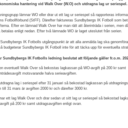
ekonomiska hantering vid Walk Over (W.O) och utdragna lag ur seriespel.
äningsgrupp lämnar WO eller drar ut ett lag ur seriespel så rapporteras informat
s Fotbollförbund (StFF). Därefter faktureras Sundbybergs IK Fotboll som bet
ifterna. Efter en lämnad Walk Over har man rätt att återinträda i serien, men d
a betalas enligt nedan. Efter två lämnade WO är laget uteslutet från serien.
Sundbybergs IK Fotbolls utgångspunkt är att alla anmälda lag ska genomföra
å budgeterar Sundbybergs IK Fotboll inte för att täcka upp för eventuella straf
r Sundbybergs IK Fotbolls ledning beslutat att följande gäller fr.o.m. 20
en eventuell Walk Over så bekostas lagkassan på WO-avgift på 200 kr samt
inträdesavgift motsvarande halva serieavgiften.
utdragna lag i seriespel efter 31 januari så bekostad lagkassan på utdragnings
 till 31 mars är avgiften 2000 kr och därefter 3000 kr.
ar ett lag Walk Over och drar sedan ut sitt lag ur seriespel så bekostad lag
vgift på 200 kr samt utdragsavgiften enligt ovan.