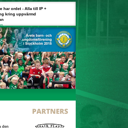
har ordet - Alla till IP +
ng kring uppvärmd
an
en
a den