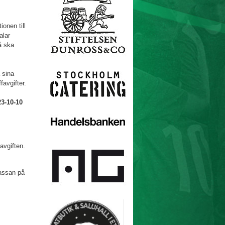
ionen till
alar
å ska
 sina
favgifter.
23-10-10
avgiften.
kassan på