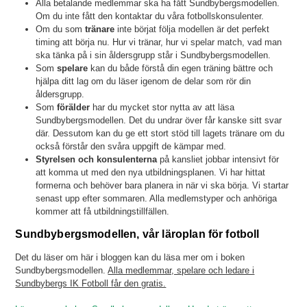
Alla betalande medlemmar ska ha fått Sundbybergsmodellen.
Om du inte fått den kontaktar du våra fotbollskonsulenter.
Om du som
tränare
inte börjat följa modellen är det perfekt
timing att börja nu. Hur vi tränar, hur vi spelar match, vad man
ska tänka på i sin åldersgrupp står i Sundbybergsmodellen.
Som
spelare
kan du både förstå din egen träning bättre och
hjälpa ditt lag om du läser igenom de delar som rör din
åldersgrupp.
Som
förälder
har du mycket stor nytta av att läsa
Sundbybergsmodellen. Det du undrar över får kanske sitt svar
där. Dessutom kan du ge ett stort stöd till lagets tränare om du
också förstår den svåra uppgift de kämpar med.
Styrelsen och konsulenterna
på kansliet jobbar intensivt för
att komma ut med den nya utbildningsplanen. Vi har hittat
formerna och behöver bara planera in när vi ska börja. Vi startar
senast upp efter sommaren. Alla medlemstyper och anhöriga
kommer att få utbildningstillfällen.
Sundbybergsmodellen, vår läroplan för fotboll
Det du läser om här i bloggen kan du läsa mer om i boken
Sundbybergsmodellen.
Alla medlemmar, spelare och ledare i
Sundbybergs IK Fotboll får den gratis.