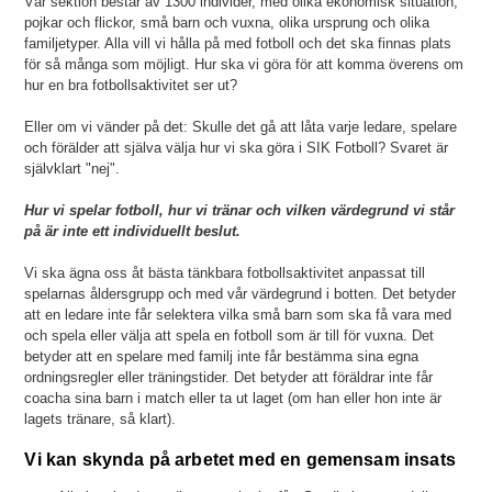
Vår sektion består av 1300 individer, med olika ekonomisk situation,
pojkar och flickor, små barn och vuxna, olika ursprung och olika
familjetyper. Alla vill vi hålla på med fotboll och det ska finnas plats
för så många som möjligt.
Hur ska vi göra för att komma överens om
hur en bra fotbollsaktivitet ser ut?
Eller om vi vänder på det: Skulle det gå att låta
varje ledare, spelare
och förälder att själva välja hur vi ska göra i SIK Fotboll?
Svaret är
självklart "nej".
Hur vi spelar fotboll, hur vi tränar och vilken värdegrund vi står
på är inte ett individuellt beslut.
Vi ska ägna oss åt bästa tänkbara fotbollsaktivitet anpassat till
spelarnas åldersgrupp och med vår värdegrund i botten. Det betyder
att en ledare inte får selektera vilka små barn som ska få vara med
och spela eller välja att spela en fotboll som är till för vuxna.
Det
betyder att en
spelare med familj inte får bestämma sina egna
ordningsregler eller träningstider.
Det betyder att
föräldrar inte får
coacha sina barn i match eller ta ut laget (om han eller hon inte är
lagets tränare, så klart).
Vi kan skynda på arbetet med en gemensam insats