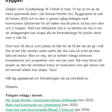
byggas!
Glädjen inom Sundbybergs IK Fotboll är total. Vi har nu tre av de
mest spännande åren i vår historia framför oss. Byggstarten är satt
till hösten 2019 och nu drar vi genast igång dialogen med
kommunens tjänstemän för att hallen ska bli precis så bra som dem
och vi hoppas. Med stor ödmjukhet ska vi nu berätta om hur vi tror
att anläggningen kan skapa alla de förutsättningar för positiv idrott
som vi står för.
Stort tack till alla er som jobbat så hårt för att få det här att gå i mål.
Det är lätt från utsidan undra varför det ska vara så svårt att bara
fatta ett beslut. Men tro mig, det är oerhört många intressen,
kompetenser och synpunkter som ska tas med. När man driver ett
projekt av den här storleken krävs en motivation som går utöver vad
ett normalt arbete kan skapa. Tack!
Håll dig uppdaterad om fortsättningen här på sikfotboll.se.
/Roberto
Tidigare inlägg i ämnet:
Hej Jonas Nygren, kommunstyrelsens ordförande
(nov 2015)
Möte med kommunen om vinterträning
(nov 2015)
Ingen bra start kommunalråd Mikael T Eriksson
(jan 2016)