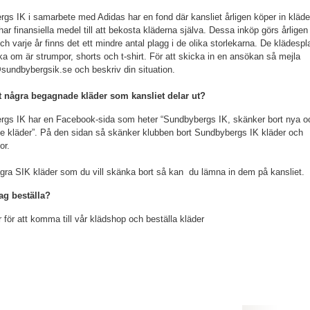
gs IK i samarbete med Adidas har en fond där kansliet årligen köper in kläder 
har finansiella medel till att bekosta kläderna själva. Dessa inköp görs årligen
och varje år finns det ett mindre antal plagg i de olika storlekarna. De klädes
a om är strumpor, shorts och t-shirt. För att skicka in en ansökan så mejla
sundbybergsik.se och beskriv din situation.
t några begagnade kläder som kansliet delar ut?
gs IK har en Facebook-sida som heter “Sundbybergs IK, skänker bort nya o
 kläder”. På den sidan så skänker klubben bort Sundbybergs IK kläder och
or.
gra SIK kläder som du vill skänka bort så kan du lämna in dem på kansliet.
ag beställa?
r för att komma till vår klädshop och beställa kläder