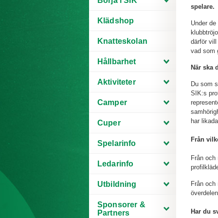
Börja i SIK
spelare.
Klädshop
Under de 
klubbtröjo
Knatteskolan
därför vil
vad som g
Hållbarhet
När ska 
Aktiviteter
Du som sp
SIK:s prof
Camper
represent
samhörigh
har likada
Cuper
Från vil
Spelarinfo
Från och 
Ledarinfo
profilkläd
Utbildning
Från och 
överdelen
Sponsorer &
Har du sv
Partners