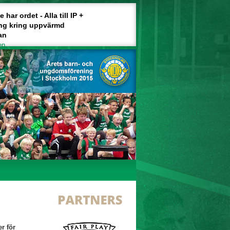
har ordet - Alla till IP +
ng kring uppvärmd
an
en
r för