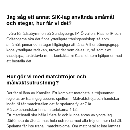
Jag såg ett annat SIK-lag använda småmål
och stegar, hur får vi det?
I våra förrådsutrymmen på Sundbybergs IP, Örvallen, Rissne IP och
Golfängarna ska det finns ytterligare träningsredskap så som
småmål, pinnar och stegar tillgängliga att låna. Vill er träningsgrupp
köpa ytterligare redskap, utöver det som delas ut, så som t.ex.
visselpipa, taktiktavla m.m. kontaktar ni Kansliet som hjälper er med
att beställa det.
Hur gör vi med matchtröjor och
målvaktsutrustning?
Det får ni låna av Kansliet. Ett komplett matchställs tröjnummer
regleras av träningsgruppens spelform. Målvaktströja och handskar
ingår. Ni får matchställen det år spelarna fyller 7 år.
Målvaktshandskar finns i storlekarna 4-12.
Ett matchställ ska hålla i flera år och kunna ärvas av yngre lag.
Därför ska de återlämnas hela och rena med alla tröjnummer i behåll.
Spelarna får inte träna i matchtröjorna. Om matchstället inte lämnas