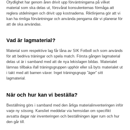
Otydlighet har genom åren drivit upp
förväntningarna på vilket
material som ska delas ut, försvårat konsulenternas förmåga att
reglera utdelningen och drivit upp
kostnaderna. Riktlinjerna gör att vi
kan ha rimliga förväntningar och använda pengarna där vi
planerar
för
att de ska användas.
Vad är lagmaterial?
Material som respektive lag får låna av SIK Fotboll och som används
för att bedriva träningar och spela match. Första gången lagmaterial
delas ut är i samband med att de nya lekislagen bildas. Materialet
lämnas tillbaka ifall träningsgruppen upphör eller så byts materialet ut
i takt med att barnen växer. Inget träningsgrupp ”äger” sitt
lagmaterial.
När och hur kan vi beställa?
Beställning görs i samband med den årliga materialinventeringen inför
varje ny sösong. Kansliet meddelar via hemsidan om specifikt
avsatta dagar när inventeringen och beställningen äger rum och hur
den går till.