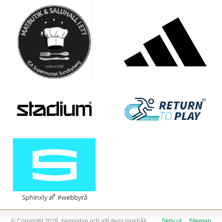
© Copyright 2026, hemsidan och allt dess innehåll
Skriv ut
Sitemap