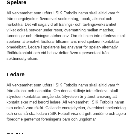
Spelare
All verksamhet som utförs i SIK Fotbolls namn skall alltid vara fri
från energidrycker, överdrivet sockerintag, tobak, alkohol och
narkotika. Det vill säga vid all tränings- och tävlingsverksamhet,
vilket också betyder under resor, övernattning mellan matcher,
turneringar och träningsmatcher osv. Om riktlinjen inte efterlevs skall
spelaren alternativt föräldrar tillsammans med spelaren kontaktas
omedelbart. Ledare i spelarens lag ansvarar för spelar- alternativ
föräldrakontakt och vid behov deltar även representant från
sektionsstyrelsen.
Ledare
All verksamhet som utförs i SIK Fotbolls namn skall alltid vara fri
från alkohol och narkotika. Om denna riktlinje inte efterlevs skall
styrelsen kontaktas omgående. Styrelsen är ytterst ansvarig att
kontakt sker med berörd ledare. All verksamhet i SIK Fotbolls namn
ska också vara rökfri. Gällande energidrycker, överdrivet sockerintag
och snus så ska ledare i SIK Fotboll visa ett gott omdöme och agera
föredöme gentemot föreningens barn och ungdomar.