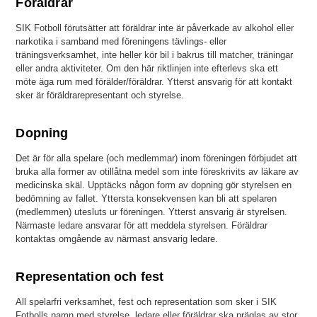
Föräldrar
SIK Fotboll förutsätter att föräldrar inte är påverkade av alkohol eller
narkotika i samband med föreningens tävlings- eller
träningsverksamhet, inte heller kör bil i bakrus till matcher, träningar
eller andra aktiviteter. Om den här riktlinjen inte efterlevs ska ett
möte äga rum med förälder/föräldrar. Ytterst ansvarig för att kontakt
sker är föräldrarepresentant och styrelse.
Dopning
Det är för alla spelare (och medlemmar) inom föreningen förbjudet att
bruka alla former av otillåtna medel som inte föreskrivits av läkare av
medicinska skäl. Upptäcks någon form av dopning gör styrelsen en
bedömning av fallet. Yttersta konsekvensen kan bli att spelaren
(medlemmen) utesluts ur föreningen. Ytterst ansvarig är styrelsen.
Närmaste ledare ansvarar för att meddela styrelsen. Föräldrar
kontaktas omgående av närmast ansvarig ledare.
Representation och fest
All spelarfri verksamhet, fest och representation som sker i SIK
Fotbolls namn med styrelse, ledare eller föräldrar ska präglas av stor