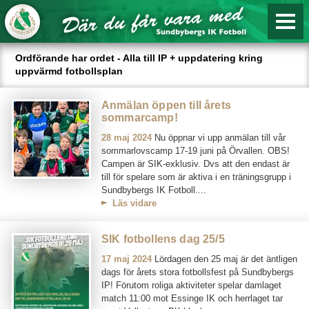
Ordförande har ordet - Alla till IP + uppdatering kring
uppvärmd fotbollsplan
Anmälan öppen till årets
sommarcamp!
28 maj 2024
Nu öppnar vi upp anmälan till vår
sommarlovscamp 17-19 juni på Örvallen. OBS!
Campen är SIK-exklusiv. Dvs att den endast är
till för spelare som är aktiva i en träningsgrupp i
Sundbybergs IK Fotboll....
Läs vidare
SIK fotbollens dag 25/5
17 maj 2024
Lördagen den 25 maj är det äntligen
dags för årets stora fotbollsfest på Sundbybergs
IP! Förutom roliga aktiviteter spelar damlaget
match 11:00 mot Essinge IK och herrlaget tar