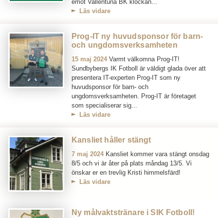
emot Vallentuna BK klockan...
Läs vidare
Prog-IT ny huvudsponsor för barn-
och ungdomsverksamheten
15 maj 2024
Varmt välkomna Prog-IT!
Sundbybergs IK Fotboll är väldigt glada över att
presentera IT-experten Prog-IT som ny
huvudsponsor för barn- och
ungdomsverksamheten. Prog-IT är företaget
som specialiserar sig...
Läs vidare
Kansliet håller stängt
7 maj 2024
Kansliet kommer vara stängt onsdag
8/5 och vi är åter på plats måndag 13/5. Vi
önskar er en trevlig Kristi himmelsfärd!
Läs vidare
Ny målvaktstränare i SIK Fotboll!