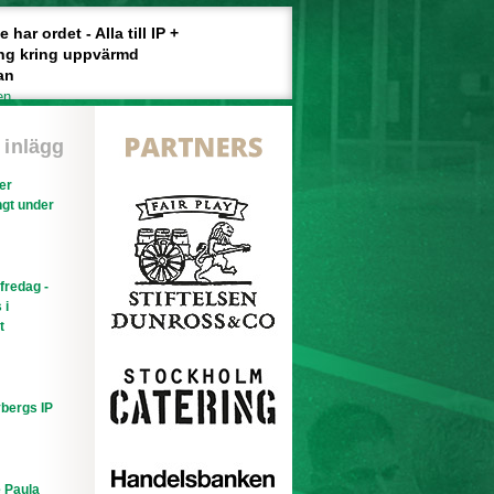
har ordet - Alla till IP +
ng kring uppvärmd
an
en
 inlägg
ler
gt under
efredag -
 i
t
bergs IP
e Paula