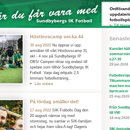
Ordförande 
uppdateri
fotbollspl
Till blogg
Höstlovscamp vecka 44
Senaste
30 aug 2022
Nu öppnar vi upp
Kansliet hål
anmälan till vårt Höstlovscamp 31
sommarstän
okt - 4 nov på Sundbybergs IP.
v.27-30
OBS! Campen riktar sig endast till
29 jun 2026
spelare som tillhör Sundbybergs IK
Fotboll. Varje dag erbjuds 2,5
Fotbollströj
timmars fotbollsträning...
Tillsammans
Läs vidare
matchen mo
barncancer
25 maj 2026
På lördag smäller det!
Från Sundby
17 aug 2022
SIK Fotbolls Dag den
till VM!
20 augusti närmar sig med
18 maj 2026
stormsteg, nu samlar vi SIK-familjen
och hejar fram våra A-lag! Dagens
SIK-fostrad