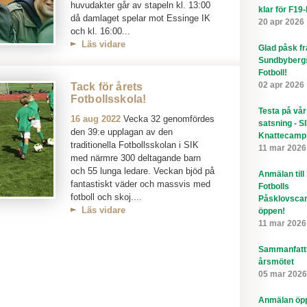
huvudakter går av stapeln kl. 13:00
klar för F19
då damlaget spelar mot Essinge IK
20 apr 2026
och kl. 16:00...
Läs vidare
Glad påsk f
Sundbyberg
Fotboll!
02 apr 2026
Tack för årets
Fotbollsskola!
Testa på vår
16 aug 2022
Vecka 32 genomfördes
satsning - S
den 39:e upplagan av den
Knattecamp
traditionella Fotbollsskolan i SIK
11 mar 2026
med närmre 300 deltagande barn
och 55 lunga ledare. Veckan bjöd på
Anmälan till
fantastiskt väder och massvis med
Fotbolls
fotboll och skoj....
Påsklovsca
Läs vidare
öppen!
11 mar 2026
Sammanfatt
årsmötet
05 mar 2026
Anmälan öppe