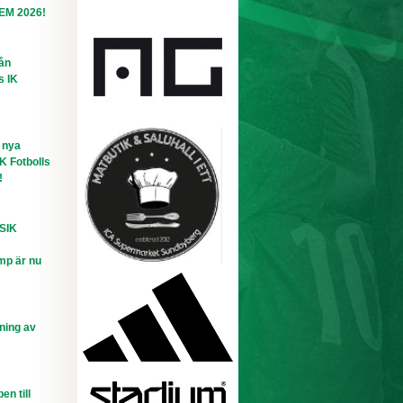
-EM 2026!
rån
s IK
 nya
IK Fotbolls
!
 SIK
mp är nu
ning av
n till