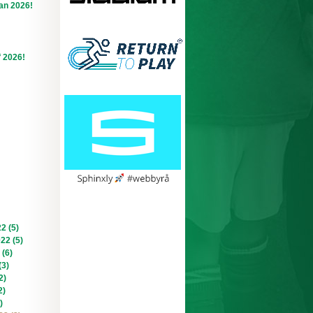
an 2026!
f 2026!
2 (5)
022 (5)
 (6)
(3)
2)
2)
)