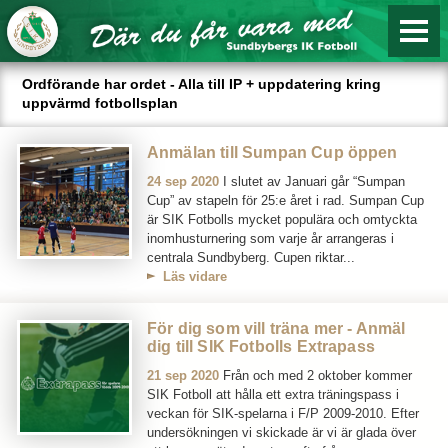
Ordförande har ordet - Alla till IP + uppdatering kring
uppvärmd fotbollsplan
Anmälan till Sumpan Cup öppen
24 sep 2020
I slutet av Januari går “Sumpan
Cup” av stapeln för 25:e året i rad. Sumpan Cup
är SIK Fotbolls mycket populära och omtyckta
inomhusturnering som varje år arrangeras i
centrala Sundbyberg. Cupen riktar...
Läs vidare
För dig som vill träna mer - Anmäl
dig till SIK Fotbolls Extrapass
21 sep 2020
Från och med 2 oktober kommer
SIK Fotboll att hålla ett extra träningspass i
veckan för SIK-spelarna i F/P 2009-2010. Efter
undersökningen vi skickade är vi är glada över