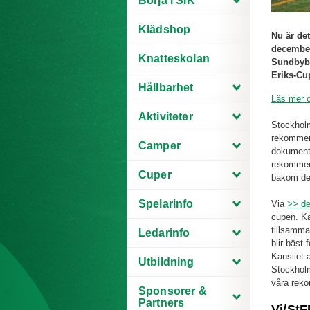
Börja i SIK
Klädshop
Nu är det
december
Knatteskolan
Sundbybe
Eriks-Cu
Hållbarhet
Läs mer 
Aktiviteter
Stockholm
rekommend
Camper
dokumente
rekommend
Cuper
bakom de
Spelarinfo
Via
>> de
cupen. Ka
tillsamma
Ledarinfo
blir bäst
Kansliet 
Utbildning
Stockholm
våra rek
Sponsorer &
Partners
Vi/St