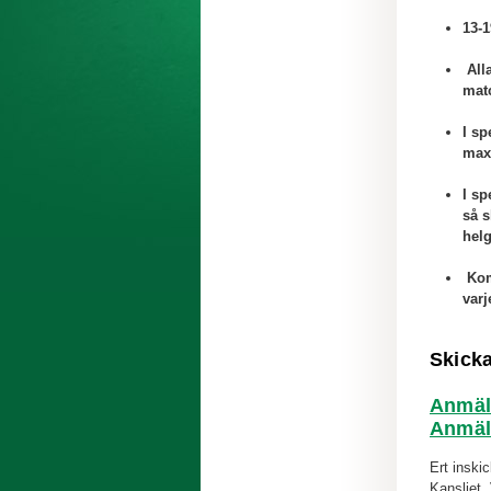
13-1
Alla
mat
I sp
max
I sp
så s
helg
Kom 
varj
Skicka
Anmäl
Anmäl
Ert insk
Kansliet.