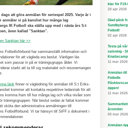
klar för F19
20 apr 2026
 dags att göra anmälan för seriespel 2025. Varje år i
 anmäler vi på kansliet hur många lag
Glad påsk f
Sundbyberg
rgs IK Fotboll ska ställa upp med i nästa års S:t
Fotboll!
pen, även kallad "Sanktan".
02 apr 2026
om Sanktan här >>
Testa på vår
s Fotbollsförbund har sammanställt information och
satsning - S
Knattecamp
ationer för att vägleda era beslut. Vänligen läs
11 mar 2026
t som passar in på er träningsgrupps ålder. Vi
erar starkt att ta till sig materialet och resonemangen
Anmälan till
t.
Fotbolls
Påsklovsca
nna länk
finner ni vägledning för anmälan till S:t Eriks-
öppen!
nsliet kommer att kontakta respektive ledarstab för att
11 mar 2026
ns komma fram till hur många lag och vilka nivåer som
 för träningsgruppen. När beslut sedan är fattat kommer
Sammanfatt
att sköta den administrativa anmälningen till
årsmötet
s Fotbollförbund. Vi tar hänsyn till StFF:s dokument i
05 mar 2026
ommendationer.
Anmälan öppe
FF rekommenderar