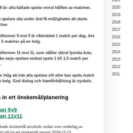
2020
9 år: alla kallade spelar minst hälften av matchen.
2019
 spelare ska under året få möjligheten att starta
2018
cher.
2017
elformen 9 mot 9 är riktmärket 1 match per dag, dvs
2016
 2 matcher på en helg.
2015
2014
elformen 11 mot 11, som ställer störst fysiska krav,
ka varje spelare endast spela 1 till 1,5 match per
2013
.
2012
2011
ihåg att inte alla spelare vill eller kan spela match
e helg. God dialog och framförhållning är nyckeln.
 in ert önskemål/planering
an 9v9
an 11v11
ickade önskemål används sedan som underlag av
 Vi vill ha ert önskemål senast 2024-12-13.