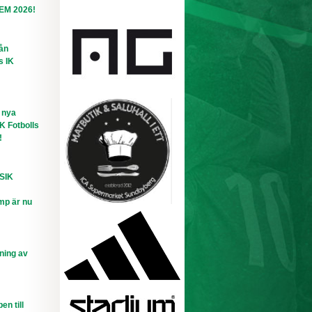
-EM 2026!
rån
s IK
 nya
IK Fotbolls
!
 SIK
mp är nu
ning av
n till