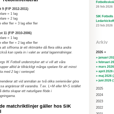
Fotbollsskol
26 feb 2026
 9 (F/P 2012-2011)
lare = 1 lag
SIK Fotbolls
lare = 2 lag
Ledarkickof
 eller fler = 3 lag eller fler
23 feb 2026
t 11 (F/P 2010-2006)
lare = 1 lag
Arkiv
 eller fler = 2 lag eller fler
att siffrorna är ett riktmärke då flera olika andra
2026
också kan spela in i valet av antal laganmälningar.
» januari 202
s IK Fotboll understryker att vi vill att våra
» februari 2
upper alltid är tillräckligt många spelare för att minst
» mars 2026
» april 2026 
ta med 2 lag i seriespel.
» maj 2026 (
» juni 2026 (
enderar att vid anmälan av två olika serienivåer göra
ssa angränsar till varandra. T.ex. L+M eller M+S istället
2025
 detta skapar ett naturligare flöde i
2024
agningarna.
2023
de matchriktlinjer gäller hos SIK
2022
l
2021