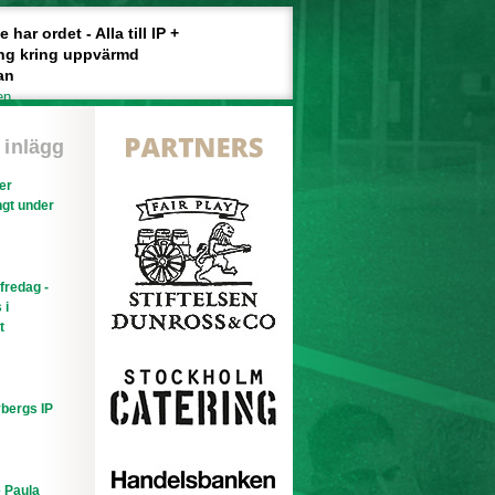
har ordet - Alla till IP +
ng kring uppvärmd
an
en
 inlägg
ler
gt under
efredag -
 i
t
bergs IP
e Paula