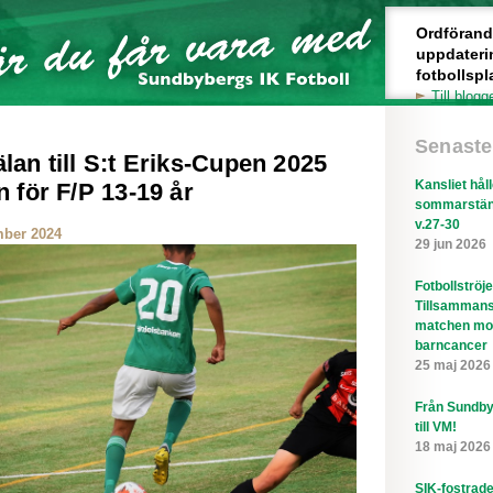
Ordförande 
uppdateri
fotbollspl
Till blogg
Senaste
an till S:t Eriks-Cupen 2025
Kansliet hål
 för F/P 13-19 år
sommarstän
v.27-30
ber 2024
29 jun 2026
Fotbollströj
Tillsammans
matchen mo
barncancer
25 maj 2026
Från Sundby
till VM!
18 maj 2026
SIK-fostrad