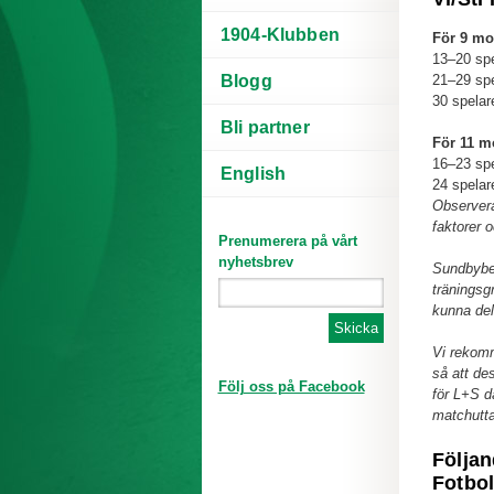
1904-Klubben
För 9 mot
13–20 spe
21–29 spe
Blogg
30 spelare
Bli partner
För 11 mo
16–23 spe
English
24 spelare
Observera 
faktorer 
Prenumerera på vårt
nyhetsbrev
Sundbyberg
träningsgr
kunna del
Vi rekomm
så att de
Följ oss på Facebook
för L+S då
matchutt
Följan
Fotbol