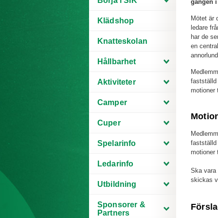
Börja i SIK
gången i 
Mötet är 
Klädshop
ledare fr
har de se
Knatteskolan
en central
annorlund
Hållbarhet
Medlemmar
fastställd
Aktiviteter
motioner t
Camper
Motion
Cuper
Medlemmar
Spelarinfo
fastställd
motioner t
Ledarinfo
Ska vara 
skickas vi
Utbildning
Sponsorer &
Försla
Partners