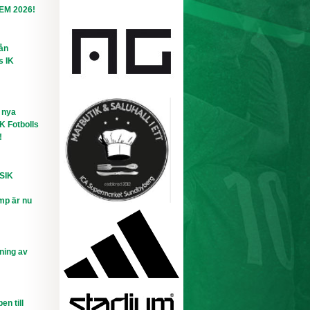
-EM 2026!
rån
s IK
 nya
IK Fotbolls
!
 SIK
mp är nu
ning av
n till