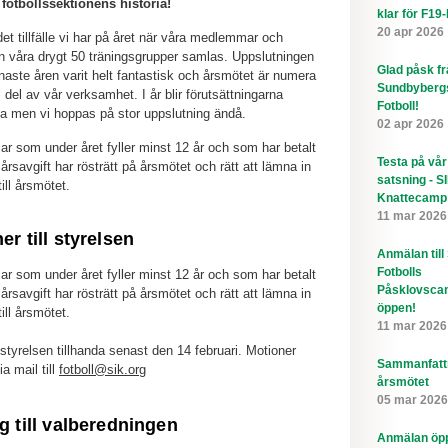
fotbollssektionens historia!
klar för F19
20 apr 2026
det tillfälle vi har på året när våra medlemmar och
ån våra drygt 50 träningsgrupper samlas. Uppslutningen
Glad påsk f
naste åren varit helt fantastisk och årsmötet är numera
Sundbyberg
 del av vår verksamhet. I år blir förutsättningarna
Fotboll!
a men vi hoppas på stor uppslutning ändå.
02 apr 2026
 som under året fyller minst 12 år och som har betalt
Testa på vår
 årsavgift har rösträtt på årsmötet och rätt att lämna in
satsning - S
ill årsmötet.
Knattecamp
11 mar 2026
er till styrelsen
Anmälan till
Fotbolls
 som under året fyller minst 12 år och som har betalt
Påsklovsca
 årsavgift har rösträtt på årsmötet och rätt att lämna in
öppen!
ill årsmötet.
11 mar 2026
styrelsen tillhanda senast den 14 februari. Motioner
Sammanfatt
a mail till
fotboll@sik.org
årsmötet
05 mar 2026
g till valberedningen
Anmälan öppe