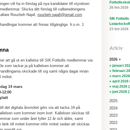
Fotbollsskol
ngen vill ha in förslag på nya kandidater till styrelsen
26 feb 2026
 medlemmar. Skicka ditt förslag till valberedningens
llare Rouzbeh Najaf,
rouzbeh.najafi@gmail.com
SIK Fotbolls
Ledarkickof
andlingar kommer att finnas tillgängliga fr.o.m. 1
23 feb 2026
Arkiv
mna
2026
r att gå ut en kallelse till SIK Fotbolls medlemmar via
» januari 202
e som tackar ja på kallelsen kommer att
» februari 2
andlingarna skickade till sig samt några dagar innan
» mars 2026
ll mötet.
» april 2026 
» maj 2026 (
dag 14 mars
» juni 2026 (
0-12:00
italt
2025
ill det digitala årsmötet görs via att tacka JA på
2024
llelsen som kommer inom kort. Kallelsen skickas till
2023
emmar som under året fyller 12 år och äldre, samt
2022
n länk till mötet kommer inför mötet sedan att skickas
som anmält sig.
2021