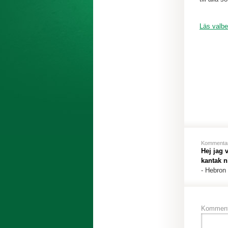
Läs valbe
Kommenta
Hej jag 
kantak n
-
Hebron
Komment