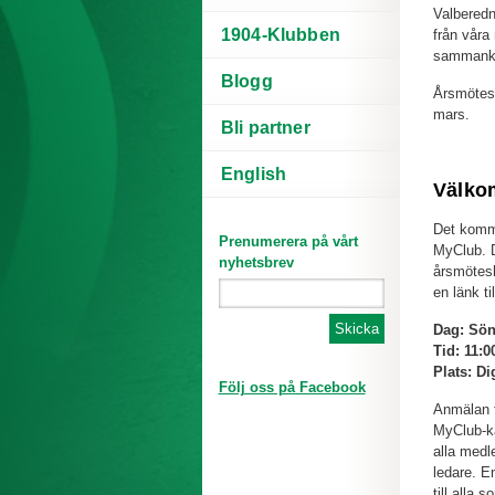
Valberedni
1904-Klubben
från våra
sammanka
Blogg
Årsmötesh
mars.
Bli partner
English
Välko
Det komme
Prenumerera på vårt
MyClub. D
nyhetsbrev
årsmötesh
en länk ti
Dag: Sön
Tid: 11:0
Plats: Dig
Följ oss på Facebook
Anmälan t
MyClub-ka
alla medl
ledare. E
till alla 