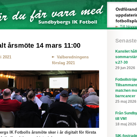
Ordförande 
uppdateri
fotbollspl
Till blogg
Senaste
alt årsmöte 14 mars 11:00
Kansliet hål
i 2021
Valberedningens
sommarstän
v.27-30
förslag 2021
29 jun 2026
Fotbollströj
Tillsammans
matchen mo
barncancer
25 maj 2026
Från Sundby
till VM!
18 maj 2026
gs IK Fotbolls årsmöte sker i år digitalt för första
SIK-fostrad