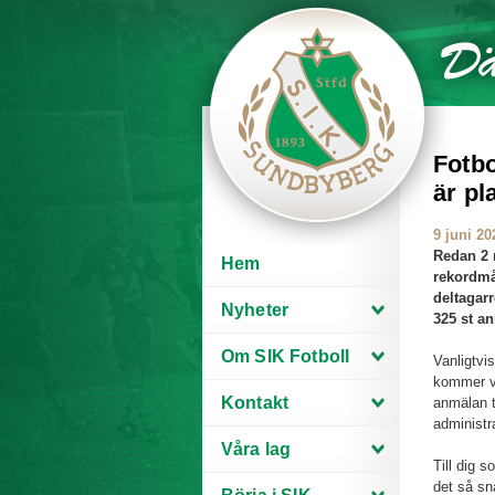
Fotbo
är pl
9 juni 20
Redan 2 
Hem
rekordmå
deltagarr
Nyheter
325 st a
Om SIK Fotboll
Vanligtvis
kommer vi
Kontakt
anmälan t
administr
Våra lag
Till dig 
det så sna