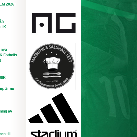
-EM 2026!
rån
s IK
 nya
IK Fotbolls
!
 SIK
mp är nu
ning av
n till