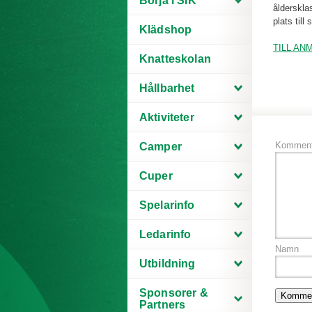
Börja i SIK
ålderskla
plats til
Klädshop
TILL AN
Knatteskolan
Hållbarhet
Aktiviteter
Komment
Camper
Cuper
Spelarinfo
Ledarinfo
Namn
Utbildning
Sponsorer &
Partners