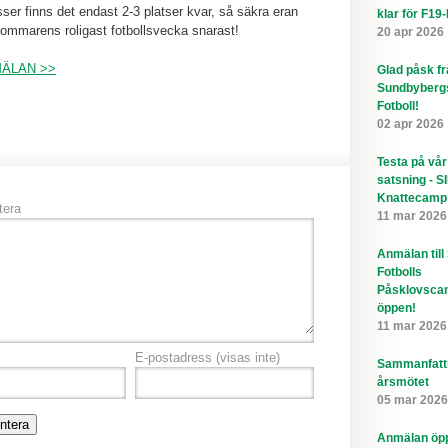
sser finns det endast 2-3 platser kvar, så säkra eran
klar för F19
l sommarens roligast fotbollsvecka snarast!
20 apr 2026
MÄLAN >>
Glad påsk f
Sundbyberg
Fotboll!
02 apr 2026
Testa på vår
satsning - S
Knattecamp
era
11 mar 2026
Anmälan till
Fotbolls
Påsklovsca
öppen!
11 mar 2026
E-postadress
(visas inte)
Sammanfatt
årsmötet
05 mar 2026
Anmälan öppe