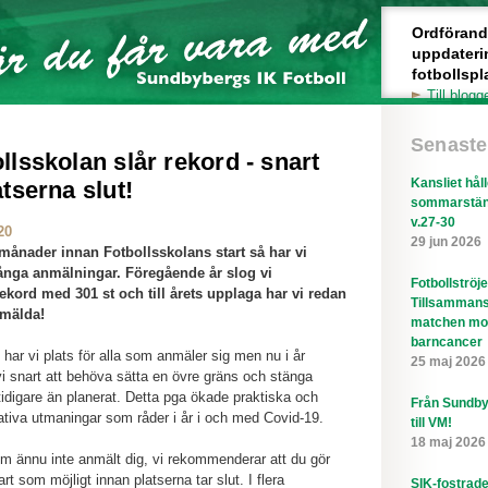
Ordförande 
uppdateri
fotbollspl
Till blogg
Senaste
llsskolan slår rekord - snart
Kansliet hål
atserna slut!
sommarstän
v.27-30
20
29 jun 2026
månader innan Fotbollsskolans start så har vi
nga anmälningar. Föregående år slog vi
Fotbollströj
ekord med 301 st och till årets upplaga har vi redan
Tillsammans
nmälda!
matchen mo
barncancer
 har vi plats för alla som anmäler sig men nu i år
25 maj 2026
 snart att behöva sätta en övre gräns och stänga
idigare än planerat. Detta pga ökade praktiska och
Från Sundby
ativa utmaningar som råder i år i och med Covid-19.
till VM!
18 maj 2026
som ännu inte anmält dig, vi rekommenderar att du gör
rt som möjligt innan platserna tar slut. I flera
SIK-fostrad