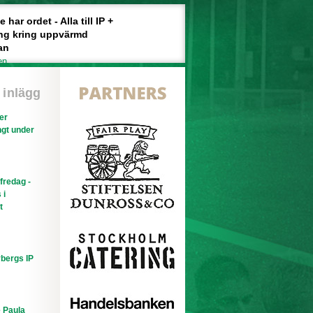
har ordet - Alla till IP +
ng kring uppvärmd
an
en
 inlägg
ler
gt under
efredag -
 i
t
bergs IP
e Paula