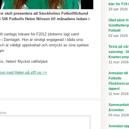
klar för F19
20 apr 2026
 vi stolt presentera att Stockholms Fotbollförbund
t SIK Fotbolls Helen Nilsson till månadens ledare i
Glad påsk f
Sundbyberg
Fotboll!
till vardags tränare för F2012 (dotterns lag) samt
02 apr 2026
e i Damlaget. Hon är otroligt engagerad i båda sina
ch är väldigt uppskattad och omtyckt av sina spelare
Testa på vår
gor.
satsning - S
Knattecamp
tis, Helen! Mycket välförtjänt.
11 mar 2026
vjun med Helen på stff.se >>
Anmälan till
Fotbolls
Påsklovsca
öppen!
11 mar 2026
Sammanfatt
årsmötet
era
05 mar 2026
Anmälan öppe