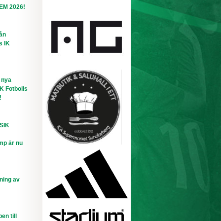
-EM 2026!
rån
s IK
 nya
IK Fotbolls
!
 SIK
mp är nu
ning av
n till