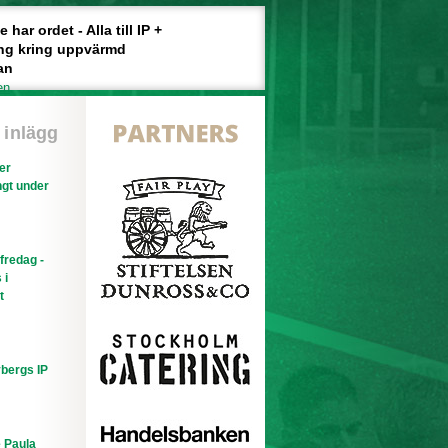
har ordet - Alla till IP +
ng kring uppvärmd
an
en
 inlägg
ler
gt under
efredag -
 i
t
bergs IP
e Paula