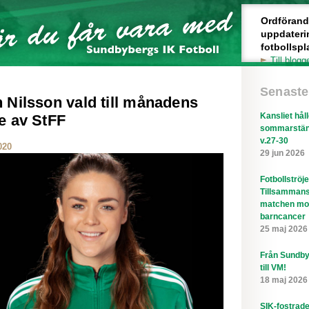
Ordförande 
uppdateri
fotbollspl
Till blogg
Senaste
 Nilsson vald till månadens
Kansliet hål
e av StFF
sommarstän
v.27-30
020
29 jun 2026
Fotbollströj
Tillsammans
matchen mo
barncancer
25 maj 2026
Från Sundby
till VM!
18 maj 2026
SIK-fostrad