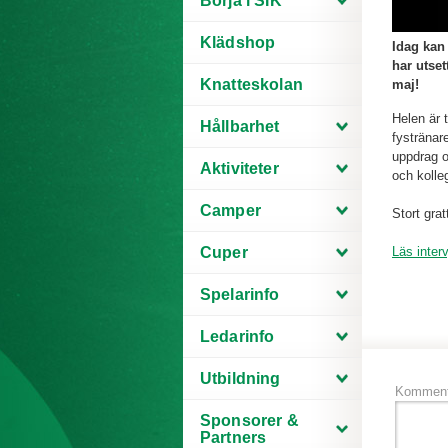
Börja i SIK
Klädshop
Idag kan
har utset
Knatteskolan
maj!
Helen är 
Hållbarhet
fystränar
uppdrag o
Aktiviteter
och kolle
Camper
Stort grat
Cuper
Läs inter
Spelarinfo
Ledarinfo
Utbildning
Komment
Sponsorer &
Partners