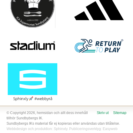
© Copyright 2026, hemsidan och allt dess innehåll
Skriv ut
Sitemap
tillhör Sundbybergs IK.
Sundbybergs IKs material får ej kopieras eller användas utan tillåtelse.
Webbdesign och produktion:
Sphinxly
. Publiceringsverktyg:
Easyweb