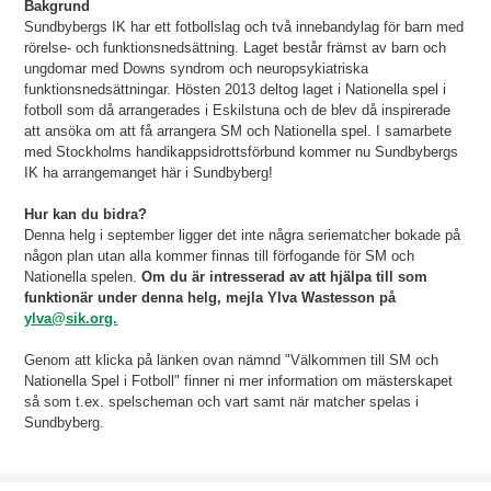
Bakgrund
Sundbybergs IK har ett fotbollslag och två innebandylag för barn med
rörelse- och funktionsnedsättning. Laget består främst av barn och
ungdomar med Downs syndrom och neuropsykiatriska
funktionsnedsättningar. Hösten 2013 deltog laget i Nationella spel i
fotboll som då arrangerades i Eskilstuna och de blev då inspirerade
att ansöka om att få arrangera SM och Nationella spel. I samarbete
med Stockholms handikappsidrottsförbund kommer nu Sundbybergs
IK ha arrangemanget här i Sundbyberg!
Hur kan du bidra?
Denna helg i september ligger det inte några seriematcher bokade på
någon plan utan alla kommer finnas till förfogande för SM och
Nationella spelen.
Om du är intresserad av att hjälpa till som
funktionär under denna helg, mejla Ylva Wastesson på
ylva@sik.org.
Genom att klicka på länken ovan nämnd "Välkommen till SM och
Nationella Spel i Fotboll" finner ni mer information om mästerskapet
så som t.ex. spelscheman och vart samt när matcher spelas i
Sundbyberg.