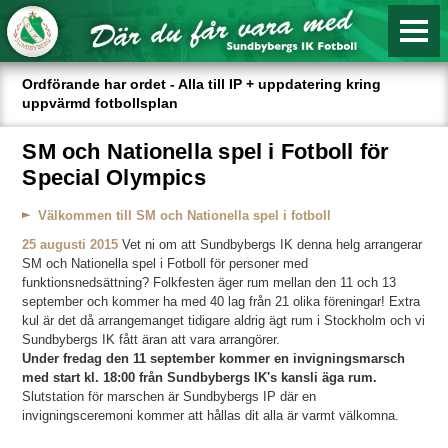
Ordförande har ordet - Alla till IP + uppdatering kring
uppvärmd fotbollsplan
SM och Nationella spel i Fotboll för
Special Olympics
Välkommen till SM och Nationella spel i fotboll
25 augusti 2015
Vet ni om att Sundbybergs IK denna helg arrangerar
SM och Nationella spel i Fotboll för personer med
funktionsnedsättning? Folkfesten äger rum mellan den 11 och 13
september och kommer ha med 40 lag från 21 olika föreningar! Extra
kul är det då arrangemanget tidigare aldrig ägt rum i Stockholm och vi
Sundbybergs IK fått äran att vara arrangörer.
Under fredag den 11 september kommer en invigningsmarsch
med start kl. 18:00 från Sundbybergs IK's kansli äga rum.
Slutstation för marschen är Sundbybergs IP där en
invigningsceremoni kommer att hållas dit alla är varmt välkomna.