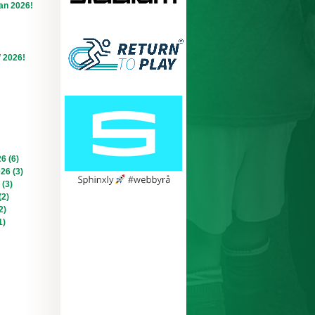
an 2026!
f 2026!
6 (6)
026 (3)
 (3)
(2)
2)
1)