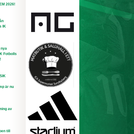
-EM 2026!
rån
s IK
 nya
IK Fotbolls
!
 SIK
mp är nu
ning av
n till