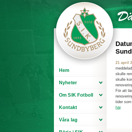
Datum
Sund
21 april 
meddelade
Hem
skulle ren
skulle ko
Nyheter
renoverin
För att l
Om SIK Fotboll
renoverin
tider som
Kontakt
här
.
Våra lag