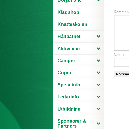
Börja i SIK
Klädshop
Komment
Knatteskolan
Hållbarhet
Aktiviteter
Namn
Camper
Cuper
Spelarinfo
Ledarinfo
Utbildning
Sponsorer &
Partners