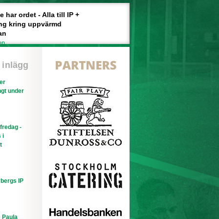
har ordet - Alla till IP +
ng kring uppvärmd
an
en
 inlägg
ler
gt under
efredag -
 i
t
bergs IP
e Paula