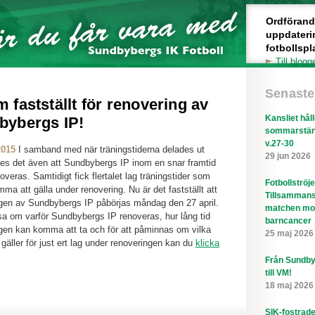
Ordförande 
uppdateri
fotbollspl
Till blogg
Senaste
 fastställt för renovering av
Kansliet hål
bybergs IP!
sommarstän
v.27-30
2015
I samband med när träningstiderna delades ut
29 jun 2026
s det även att Sundbybergs IP inom en snar framtid
overas. Samtidigt fick flertalet lag träningstider som
Fotbollströj
mma att gälla under renovering. Nu är det fastställt att
Tillsammans
gen av Sundbybergs IP påbörjas måndag den 27 april.
matchen mo
äsa om varför Sundbybergs IP renoveras, hur lång tid
barncancer
gen kan komma att ta och för att påminnas om vilka
25 maj 2026
 gäller för just ert lag under renoveringen kan du
klicka
Från Sundby
till VM!
18 maj 2026
SIK-fostrad