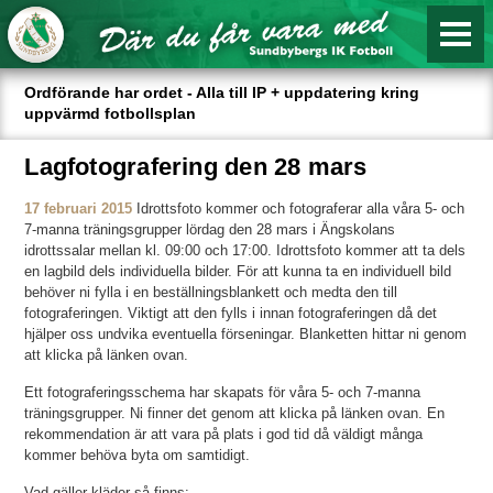
Ordförande har ordet - Alla till IP + uppdatering kring
uppvärmd fotbollsplan
Lagfotografering den 28 mars
17 februari 2015
Idrottsfoto kommer och fotograferar alla våra 5- och
7-manna träningsgrupper lördag den 28 mars i Ängskolans
idrottssalar mellan kl. 09:00 och 17:00. Idrottsfoto kommer att ta dels
en lagbild dels individuella bilder. För att kunna ta en individuell bild
behöver ni fylla i en beställningsblankett och medta den till
fotograferingen. Viktigt att den fylls i innan fotograferingen då det
hjälper oss undvika eventuella förseningar. Blanketten hittar ni genom
att klicka på länken ovan.
Ett fotograferingsschema har skapats för våra 5- och 7-manna
träningsgrupper. Ni finner det genom att klicka på länken ovan. En
rekommendation är att vara på plats i god tid då väldigt många
kommer behöva byta om samtidigt.
Vad gäller kläder så finns: