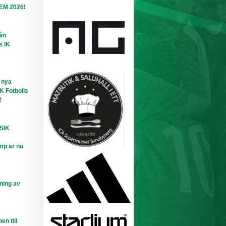
-EM 2026!
rån
s IK
 nya
IK Fotbolls
!
 SIK
mp är nu
ning av
n till