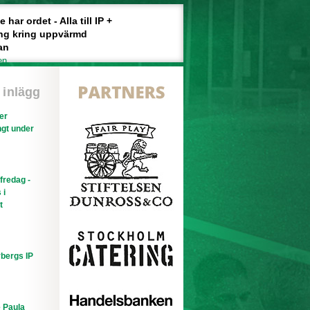
har ordet - Alla till IP +
ng kring uppvärmd
an
en
 inlägg
ler
gt under
efredag -
 i
t
bergs IP
e Paula