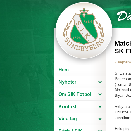
Match
SK F
7 septem
Hem
SIK:s sta
Pettersso
Nyheter
(Tuman Ba
Molinatti
Om SIK Fotboll
Biyan Bo
Kontakt
Avbytare:
Christos 
Jonathan
Våra lag
Enköping 