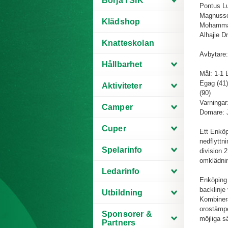
Börja i SIK
Pontus Lu
Magnusso
Klädshop
Mohammad
Alhajie 
Knatteskolan
Avbytare:
Hållbarhet
Mål: 1-1 
Egag (41)
Aktiviteter
(90)
Varningar
Camper
Domare: J
Cuper
Ett Enköp
nedflyttn
Spelarinfo
division 
omklädnin
Ledarinfo
Enköping 
backlinje
Utbildning
Kombinera
orostämpe
Sponsorer &
möjliga sä
Partners