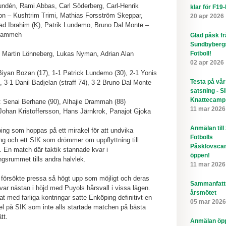
ndén, Rami Abbas, Carl Söderberg, Carl-Henrik
klar för F19
n – Kushtrim Trimi, Mathias Forsström Skeppar,
20 apr 2026
 Ibrahim (K), Patrik Lundemo, Bruno Dal Monte –
Drammeh
Glad påsk f
Sundbyberg
 Martin Lönneberg, Lukas Nyman, Adrian Alan
Fotboll!
02 apr 2026
Biyan Bozan (17), 1-1 Patrick Lundemo (30), 2-1 Yonis
Testa på vår
, 3-1 Danil Badjelan (straff 74), 3-2 Bruno Dal Monte
satsning - S
Knattecamp
: Senai Berhane (90), Alhajie Drammah (88)
11 mar 2026
ohan Kristoffersson, Hans Järnkrok, Panajot Gjoka
Anmälan till
ing som hoppas på ett mirakel för att undvika
Fotbolls
ing och ett SIK som drömmer om uppflyttning till
Påsklovsca
2. En match där taktik stannade kvar i
öppen!
gsrummet tills andra halvlek.
11 mar 2026
försökte pressa så högt upp som möjligt och deras
Sammanfatt
 var nästan i höjd med Puyols hårsvall i vissa lägen.
årsmötet
t med farliga kontringar satte Enköping definitivt en
05 mar 2026
l på SIK som inte alls startade matchen på bästa
tt.
Anmälan öppe