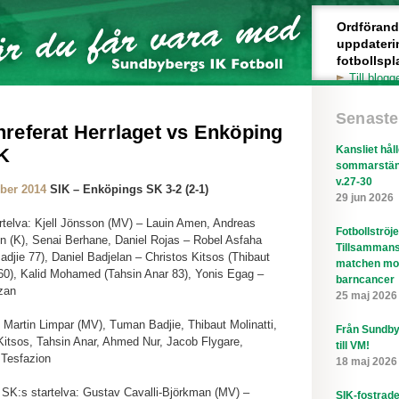
Ordförande 
uppdateri
fotbollspl
Till blogg
Senaste
referat Herrlaget vs Enköping
Kansliet hål
K
sommarstän
v.27-30
ber 2014
SIK – Enköpings SK 3-2 (2-1)
29 jun 2026
rtelva: Kjell Jönsson (MV) – Lauin Amen, Andreas
Fotbollströj
n (K), Senai Berhane, Daniel Rojas – Robel Asfaha
Tillsammans
djie 77), Daniel Badjelan – Christos Kitsos (Thibaut
matchen mo
 60), Kalid Mohamed (Tahsin Anar 83), Yonis Egag –
barncancer
zan
25 maj 2026
 Martin Limpar (MV), Tuman Badjie, Thibaut Molinatti,
Från Sundby
Kitsos, Tahsin Anar, Ahmed Nur, Jacob Flygare,
till VM!
 Tesfazion
18 maj 2026
SK:s startelva: Gustav Cavalli-Björkman (MV) –
SIK-fostrad