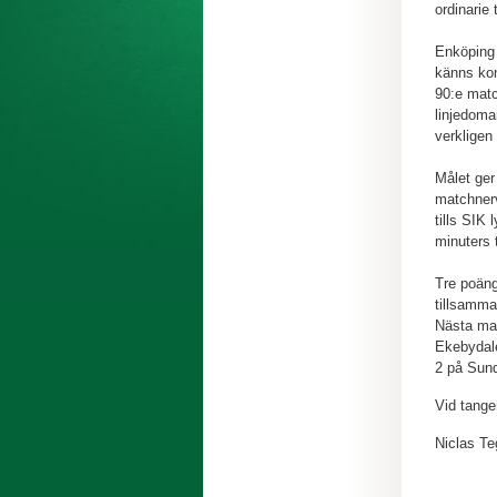
ordinarie t
Enköping 
känns kont
90:e matc
linjedoma
verkligen
Målet ger 
matchnerv
tills SIK 
minuters t
Tre poäng
tillsamm
Nästa mat
Ekebydal
2 på Sund
Vid tange
Niclas T