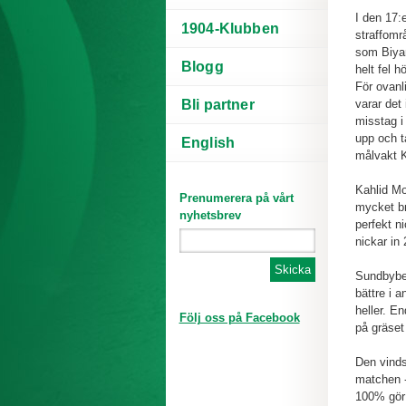
I den 17:
1904-Klubben
straffomr
som Biyan
Blogg
helt fel h
För ovanl
Bli partner
varar det 
misstag i
upp och t
English
målvakt K
Kahlid Mo
Prenumerera på vårt
mycket br
nyhetsbrev
perfekt n
nickar in 2
Sundbyber
bättre i 
heller. E
Följ oss på Facebook
på gräset
Den vinds
matchen -
100% gör 