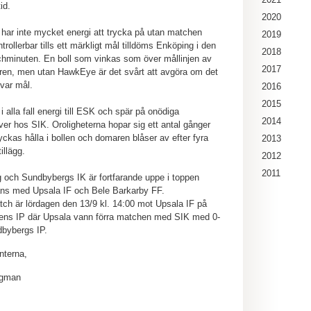
id.
2020
har inte mycket energi att trycka på utan matchen
2019
rollerbar tills ett märkligt mål tilldöms Enköping i den
2018
hminuten. En boll som vinkas som över mållinjen av
2017
ren, men utan HawkEye är det svårt att avgöra om det
 var mål.
2016
2015
i alla fall energi till ESK och spär på onödiga
2014
er hos SIK. Oroligheterna hopar sig ett antal gånger
lyckas hålla i bollen och domaren blåser av efter fyra
2013
illägg.
2012
2011
 och Sundbybergs IK är fortfarande uppe i toppen
ans med Upsala IF och Bele Barkarby FF.
ch är lördagen den 13/9 kl. 14:00 mot Upsala IF på
ens IP där Upsala vann förra matchen med SIK med 0-
bybergs IP.
nterna,
egman