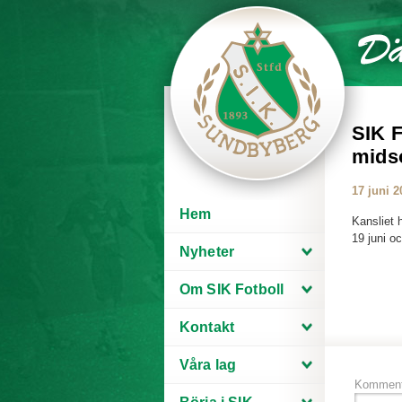
SIK F
mid
17 juni 2
Hem
Kansliet 
19 juni o
Nyheter
Om SIK Fotboll
Kontakt
Våra lag
Komment