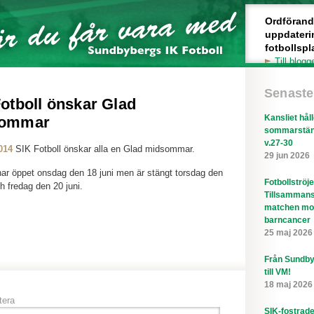
Ordförande 
uppdateri
fotbollspl
Till blogg
Senaste
otboll önskar Glad
Kansliet hål
sommar
sommarstän
v.27-30
014
SIK Fotboll önskar alla en Glad midsommar.
29 jun 2026
har öppet onsdag den 18 juni men är stängt torsdag den
Fotbollströj
ch fredag den 20 juni.
Tillsammans
matchen mo
barncancer
25 maj 2026
Från Sundby
till VM!
18 maj 2026
era
SIK-fostrad