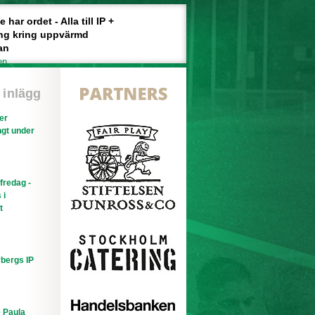
har ordet - Alla till IP +
ng kring uppvärmd
an
en
 inlägg
ler
gt under
efredag -
 i
t
bergs IP
e Paula