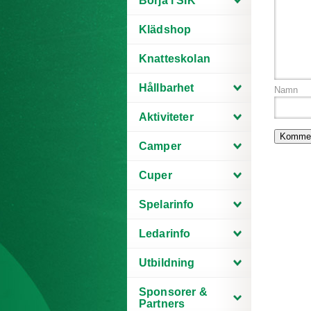
Börja i SIK
Klädshop
Knatteskolan
Hållbarhet
Namn
Aktiviteter
Camper
Cuper
Spelarinfo
Ledarinfo
Utbildning
Sponsorer &
Partners