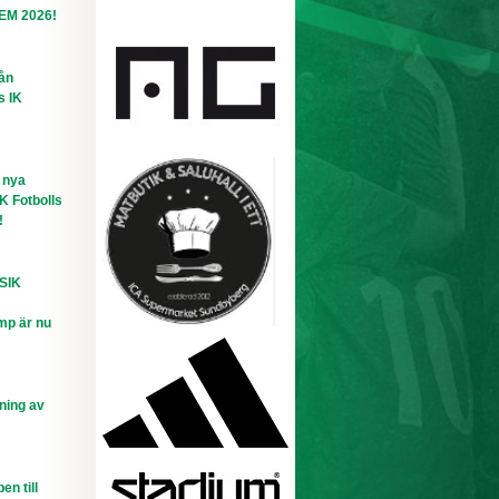
-EM 2026!
rån
s IK
 nya
IK Fotbolls
!
 SIK
mp är nu
ning av
n till