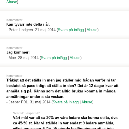
Abuse
)
Kommentar
Kan tyvärr inte delta i år.
-
Peter Lindgren
. 21 maj 2014 (
Svara på inlägg
|
Abuse
)
Kommentar
Jag kommer!
-
Moe
. 28 maj 2014 (
Svara på inlägg
|
Abuse
)
Kommentar
Tråkigt att det ställs in men jag ställer mig frågan varför ni tar
beslutet så pass tidigt att ställa in den? Det är 12 dagar kvar att
anmäla sig på. Känns som det alltid brukar komma in många
anmälningar under sista veckan.
-
Jesper P01
. 31 maj 2014 (
Svara på inlägg
|
Abuse
)
Svar till: Jesper P01
Vårt mål var att ca 30% av våra ledare ska kunna delta, dvs.
ca 45-50 st. När vi ställde in var endast 9 ledare anmälda,
vilket motsvarar 6-7%. Vi gjorde bedömningen att vi inte