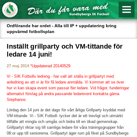
Ordförande har ordet - Alla till IP + uppdatering kring
uppvärmd fotbollsplan
Inställt grillparty och VM-tittande för
ledare 14 juni!
27 maj 2014
*Uppdaterad 20140529
Vi - SIK Fotbolls ledning - har valt att ställa in grillpartyt med
anledning av att vi är för få ledare anmälda. Vi kommer att se över
hur vi kan skapa event som passar fler ledare. Vid frågor, funderingar
alternativt förslag på andra passande ledarevent kontakta gärna
Stephanos.
Lördag den 14 juni är det dags för vårt årliga Grillparty kryddat med
VM-tittande. Vi - SIK Fotboll- tycker det är ett trevligt och utmärkt
tillfälle att mingla och umgås och bidra till en ökad gemenskap.
Grillpartyt riktar sig till samliga ledare för våra träningsgrupper från
08:or upp till seniorerna. Grillpartyt äger rum på fiket på Sundbybergs