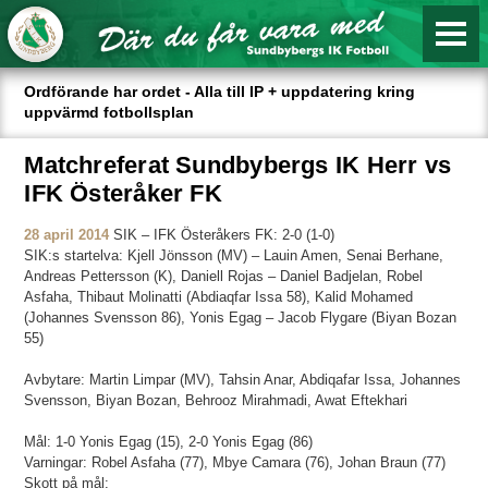
Ordförande har ordet - Alla till IP + uppdatering kring
uppvärmd fotbollsplan
Matchreferat Sundbybergs IK Herr vs
IFK Österåker FK
28 april 2014
SIK – IFK Österåkers FK: 2-0 (1-0)
SIK:s startelva: Kjell Jönsson (MV) – Lauin Amen, Senai Berhane,
Andreas Pettersson (K), Daniell Rojas – Daniel Badjelan, Robel
Asfaha, Thibaut Molinatti (Abdiaqfar Issa 58), Kalid Mohamed
(Johannes Svensson 86), Yonis Egag – Jacob Flygare (Biyan Bozan
55)
Avbytare: Martin Limpar (MV), Tahsin Anar, Abdiqafar Issa, Johannes
Svensson, Biyan Bozan, Behrooz Mirahmadi, Awat Eftekhari
Mål: 1-0 Yonis Egag (15), 2-0 Yonis Egag (86)
Varningar: Robel Asfaha (77), Mbye Camara (76), Johan Braun (77)
Skott på mål: