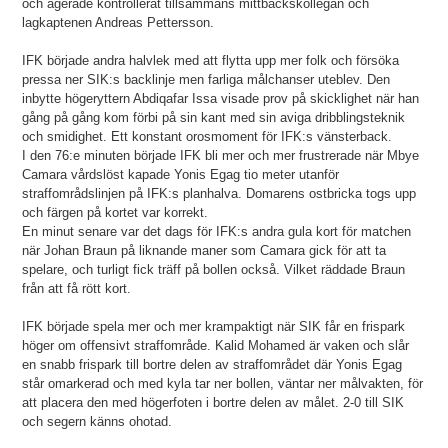
och agerade kontrollerat tillsammans mittbackskollegan och
lagkaptenen Andreas Pettersson.
IFK började andra halvlek med att flytta upp mer folk och försöka
pressa ner SIK:s backlinje men farliga målchanser uteblev. Den
inbytte högeryttern Abdiqafar Issa visade prov på skicklighet när han
gång på gång kom förbi på sin kant med sin aviga dribblingsteknik
och smidighet. Ett konstant orosmoment för IFK:s vänsterback.
I den 76:e minuten började IFK bli mer och mer frustrerade när Mbye
Camara vårdslöst kapade Yonis Egag tio meter utanför
straffområdslinjen på IFK:s planhalva. Domarens ostbricka togs upp
och färgen på kortet var korrekt.
En minut senare var det dags för IFK:s andra gula kort för matchen
när Johan Braun på liknande maner som Camara gick för att ta
spelare, och turligt fick träff på bollen också. Vilket räddade Braun
från att få rött kort.
IFK började spela mer och mer krampaktigt när SIK får en frispark
höger om offensivt straffområde. Kalid Mohamed är vaken och slår
en snabb frispark till bortre delen av straffområdet där Yonis Egag
står omarkerad och med kyla tar ner bollen, väntar ner målvakten, för
att placera den med högerfoten i bortre delen av målet. 2-0 till SIK
och segern känns ohotad.