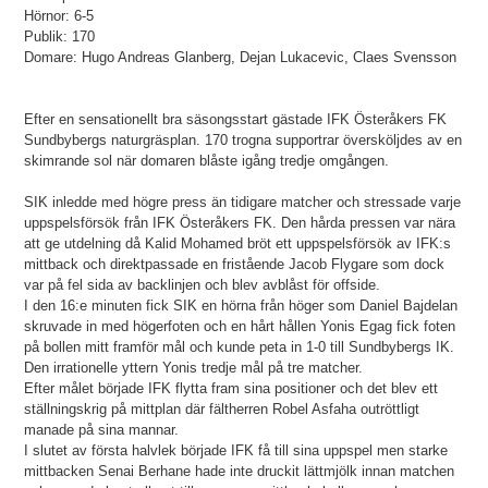
Hörnor: 6-5
Publik: 170
Domare: Hugo Andreas Glanberg, Dejan Lukacevic, Claes Svensson
Efter en sensationellt bra säsongsstart gästade IFK Österåkers FK
Sundbybergs naturgräsplan. 170 trogna supportrar översköljdes av en
skimrande sol när domaren blåste igång tredje omgången.
SIK inledde med högre press än tidigare matcher och stressade varje
uppspelsförsök från IFK Österåkers FK. Den hårda pressen var nära
att ge utdelning då Kalid Mohamed bröt ett uppspelsförsök av IFK:s
mittback och direktpassade en fristående Jacob Flygare som dock
var på fel sida av backlinjen och blev avblåst för offside.
I den 16:e minuten fick SIK en hörna från höger som Daniel Bajdelan
skruvade in med högerfoten och en hårt hållen Yonis Egag fick foten
på bollen mitt framför mål och kunde peta in 1-0 till Sundbybergs IK.
Den irrationelle yttern Yonis tredje mål på tre matcher.
Efter målet började IFK flytta fram sina positioner och det blev ett
ställningskrig på mittplan där fältherren Robel Asfaha outröttligt
manade på sina mannar.
I slutet av första halvlek började IFK få till sina uppspel men starke
mittbacken Senai Berhane hade inte druckit lättmjölk innan matchen