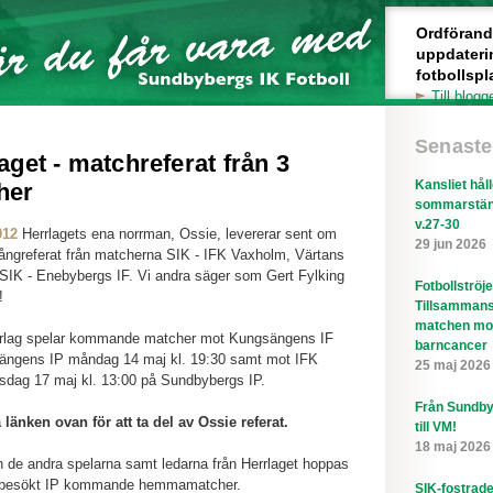
Ordförande 
uppdateri
fotbollspl
Till blogg
Senaste
aget - matchreferat från 3
Kansliet hål
her
sommarstän
v.27-30
012
Herrlagets ena norrman, Ossie, levererar sent om
29 jun 2026
 långreferat från matcherna SIK - IFK Vaxholm, Värtans
 SIK - Enebybergs IF. Vi andra säger som Gert Fylking
Fotbollströj
!
Tillsammans
matchen mo
rrlag spelar kommande matcher mot Kungsängens IF
barncancer
ängens IP måndag 14 maj kl. 19:30 samt mot IFK
25 maj 2026
rsdag 17 maj kl. 13:00 på Sundbybergs IP.
Från Sundby
 länken ovan för att ta del av Ossie referat.
till VM!
18 maj 2026
 de andra spelarna samt ledarna från Herrlaget hoppas
älbesökt IP kommande hemmamatcher.
SIK-fostrad