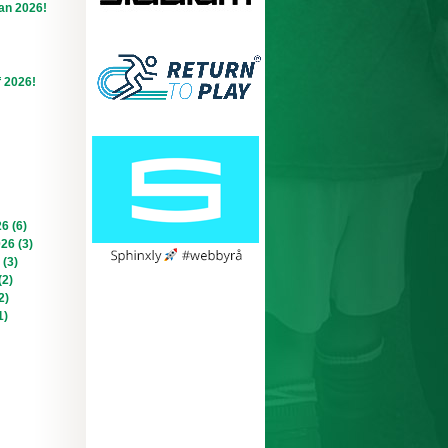
an 2026!
f 2026!
6 (6)
026 (3)
 (3)
(2)
2)
1)