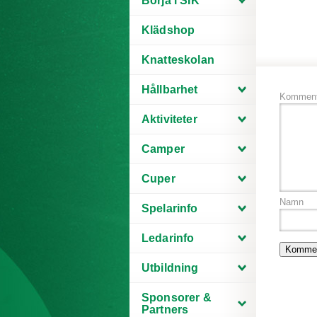
Börja i SIK
Klädshop
Knatteskolan
Hållbarhet
Komment
Aktiviteter
Camper
Cuper
Namn
Spelarinfo
Ledarinfo
Utbildning
Sponsorer &
Partners