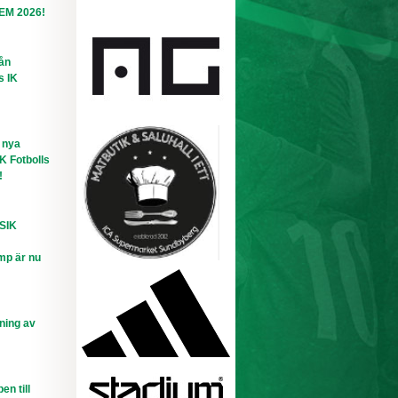
-EM 2026!
rån
s IK
 nya
IK Fotbolls
!
 SIK
mp är nu
ning av
n till