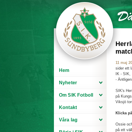
Herrl
matc
11 maj 2
sider ett
Hem
IK - SIK,
- Äntligen
Nyheter
SIK's He
Om SIK Fotboll
på Kungs
Viksjö to
Kontakt
Klicka på
Våra lag
Ossie och
på ett v