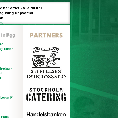
har ordet - Alla till IP +
ng kring uppvärmd
an
en
 inlägg
ler
gt under
efredag -
 i
t
bergs IP
e Paula