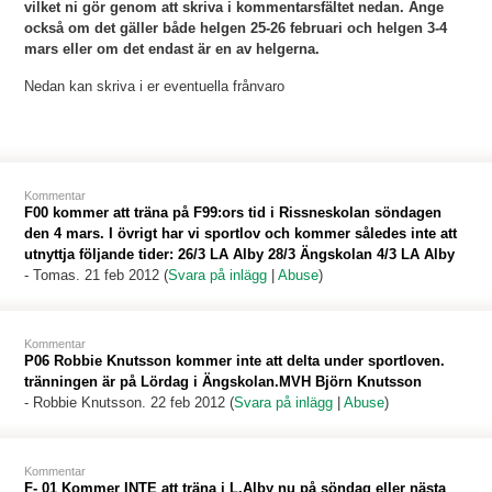
vilket ni gör genom att skriva i kommentarsfältet nedan. Ange
också om det gäller både helgen 25-26 februari och helgen 3-4
mars eller om det endast är en av helgerna.
Nedan kan skriva i er eventuella frånvaro
Kommentar
F00 kommer att träna på F99:ors tid i Rissneskolan söndagen
den 4 mars. I övrigt har vi sportlov och kommer således inte att
utnyttja följande tider: 26/3 LA Alby 28/3 Ängskolan 4/3 LA Alby
-
Tomas
. 21 feb 2012 (
Svara på inlägg
|
Abuse
)
Kommentar
P06 Robbie Knutsson kommer inte att delta under sportloven.
tränningen är på Lördag i Ängskolan.MVH Björn Knutsson
-
Robbie Knutsson
. 22 feb 2012 (
Svara på inlägg
|
Abuse
)
Kommentar
F- 01 Kommer INTE att träna i L.Alby nu på söndag eller nästa