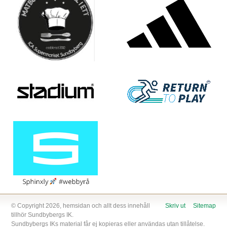
© Copyright 2026, hemsidan och allt dess innehåll
Skriv ut
Sitemap
tillhör Sundbybergs IK.
Sundbybergs IKs material får ej kopieras eller användas utan tillåtelse.