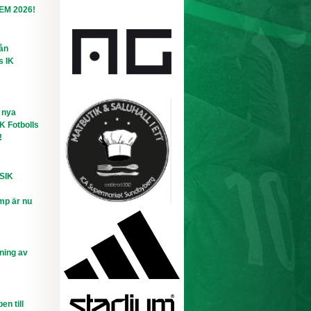
-EM 2026!
rån
s IK
 nya
IK Fotbolls
!
 SIK
mp är nu
ning av
n till