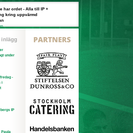
har ordet - Alla till IP +
ng kring uppvärmd
an
en
 inlägg
ler
gt under
efredag -
 i
t
bergs IP
e Paula