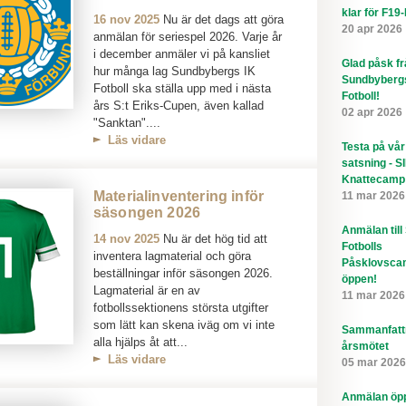
klar för F19
16 nov 2025
Nu är det dags att göra
20 apr 2026
anmälan för seriespel 2026. Varje år
i december anmäler vi på kansliet
Glad påsk f
hur många lag Sundbybergs IK
Sundbyberg
Fotboll ska ställa upp med i nästa
Fotboll!
års S:t Eriks-Cupen, även kallad
02 apr 2026
"Sanktan"....
Läs vidare
Testa på vår
satsning - S
Knattecamp
Materialinventering inför
11 mar 2026
säsongen 2026
Anmälan till
14 nov 2025
Nu är det hög tid att
Fotbolls
inventera lagmaterial och göra
Påsklovsca
beställningar inför säsongen 2026.
öppen!
Lagmaterial är en av
11 mar 2026
fotbollssektionens största utgifter
som lätt kan skena iväg om vi inte
Sammanfatt
alla hjälps åt att...
årsmötet
Läs vidare
05 mar 2026
Anmälan öppe