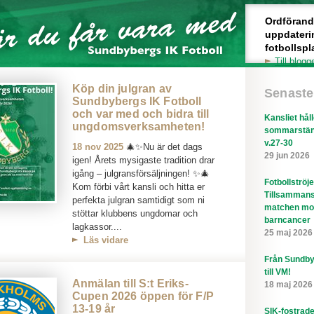
Ordförande 
uppdateri
fotbollspl
Till blogg
Köp din julgran av
Senaste
Sundbybergs IK Fotboll
och var med och bidra till
Kansliet hål
ungdomsverksamheten!
sommarstän
v.27-30
18 nov 2025
🎄✨Nu är det dags
29 jun 2026
igen! Årets mysigaste tradition drar
igång – julgransförsäljningen! ✨🎄
Fotbollströj
Kom förbi vårt kansli och hitta er
Tillsammans
perfekta julgran samtidigt som ni
matchen mo
stöttar klubbens ungdomar och
barncancer
lagkassor....
25 maj 2026
Läs vidare
Från Sundby
till VM!
Anmälan till S:t Eriks-
18 maj 2026
Cupen 2026 öppen för F/P
13-19 år
SIK-fostrad